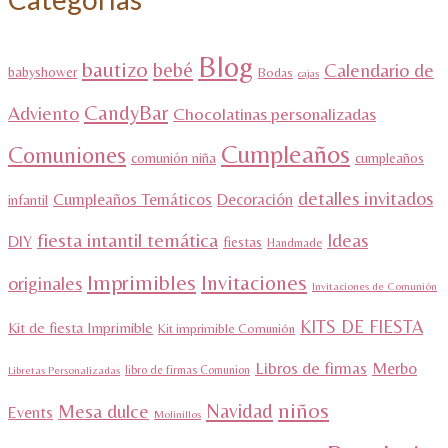
Blog
bautizo
bebé
Calendario de
babyshower
Bodas
cajas
CandyBar
Adviento
Chocolatinas personalizadas
Cumpleaños
Comuniones
comunión niña
cumpleaños
detalles invitados
Cumpleaños Temáticos
Decoración
infantil
fiesta intantil temática
Ideas
DIY
fiestas
Handmade
Imprimibles
Invitaciones
originales
Invitaciones de Comunión
KITS DE FIESTA
Kit de fiesta Imprimible
Kit imprimible Comunión
Libros de firmas
Merbo
libro de firmas Comunion
Libretas Personalizadas
niños
Navidad
Mesa dulce
Events
Molinillos