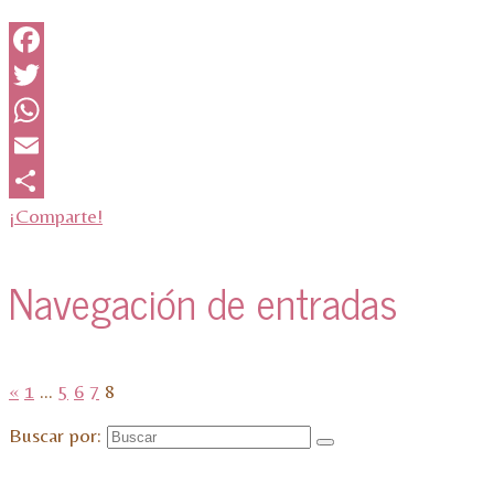
Facebook
Twitter
WhatsApp
Email
¡Comparte!
Navegación de entradas
«
1
…
5
6
7
8
Buscar por: