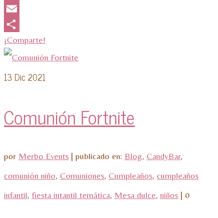
WhatsApp
Email
¡Comparte!
13
Dic 2021
Comunión Fortnite
por
Merbo Events
|
publicado en:
Blog
,
CandyBar
,
comunión niño
,
Comuniones
,
Cumpleaños
,
cumpleaños
infantil
,
fiesta intantil temática
,
Mesa dulce
,
niños
|
0