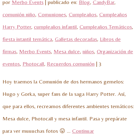
por
Merbo Events
|
publicado en:
Blog
,
CandyBar
,
comunión niño
,
Comuniones
,
Cumpleaños
,
Cumpleaños
Harry Potter
,
cumpleaños infantil
,
Cumpleaños Temáticos
,
fiesta intantil temática
,
Galletas decoradas
,
Libros de
firmas
,
Merbo Events
,
Mesa dulce
,
niños
,
Organización de
eventos
,
Photocall
,
Recuerdos comunión
|
3
Hoy traemos la Comunión de dos hermanos gemelos:
Hugo y Gorka, super fans de la saga Harry Potter. Así,
que para ellos, recreamos diferentes ambientes temáticos:
Mesa dulce, Photocall y mesa infantil. Pasa y prepárate
para ver muuuchas fotos 😛 …
Continuar