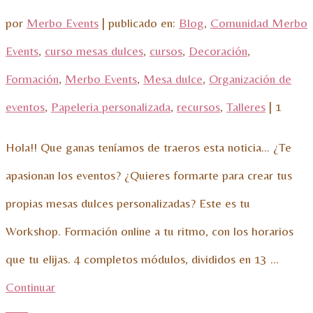
por
Merbo Events
|
publicado en:
Blog
,
Comunidad Merbo
Events
,
curso mesas dulces
,
cursos
,
Decoración
,
Formación
,
Merbo Events
,
Mesa dulce
,
Organización de
eventos
,
Papeleria personalizada
,
recursos
,
Talleres
|
1
Hola!! Que ganas teníamos de traeros esta noticia… ¿Te
apasionan los eventos? ¿Quieres formarte para crear tus
propias mesas dulces personalizadas? Este es tu
Workshop. Formación online a tu ritmo, con los horarios
que tu elijas. 4 completos módulos, divididos en 13 …
Continuar