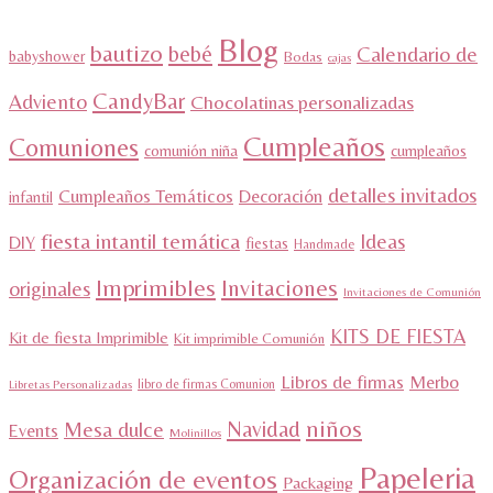
Blog
bautizo
bebé
Calendario de
babyshower
Bodas
cajas
CandyBar
Adviento
Chocolatinas personalizadas
Cumpleaños
Comuniones
comunión niña
cumpleaños
detalles invitados
Cumpleaños Temáticos
Decoración
infantil
fiesta intantil temática
Ideas
DIY
fiestas
Handmade
Imprimibles
Invitaciones
originales
Invitaciones de Comunión
KITS DE FIESTA
Kit de fiesta Imprimible
Kit imprimible Comunión
Libros de firmas
Merbo
libro de firmas Comunion
Libretas Personalizadas
niños
Navidad
Mesa dulce
Events
Molinillos
Papeleria
Organización de eventos
Packaging