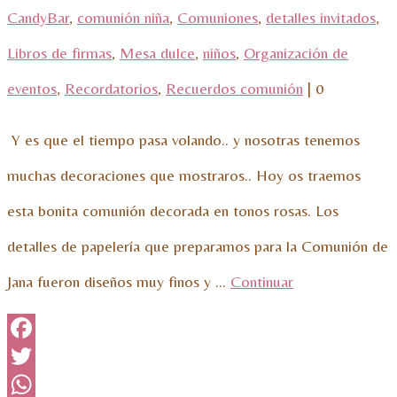
CandyBar
,
comunión niña
,
Comuniones
,
detalles invitados
,
Libros de firmas
,
Mesa dulce
,
niños
,
Organización de
eventos
,
Recordatorios
,
Recuerdos comunión
|
0
Y es que el tiempo pasa volando.. y nosotras tenemos
muchas decoraciones que mostraros.. Hoy os traemos
esta bonita comunión decorada en tonos rosas. Los
detalles de papelería que preparamos para la Comunión de
Jana fueron diseños muy finos y …
Continuar
Facebook
Twitter