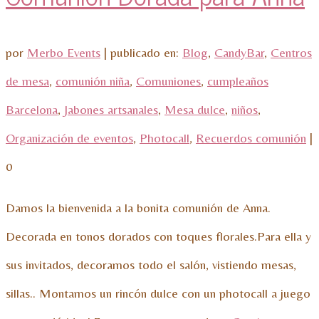
por
Merbo Events
|
publicado en:
Blog
,
CandyBar
,
Centros
de mesa
,
comunión niña
,
Comuniones
,
cumpleaños
Barcelona
,
Jabones artsanales
,
Mesa dulce
,
niños
,
Organización de eventos
,
Photocall
,
Recuerdos comunión
|
0
Damos la bienvenida a la bonita comunión de Anna.
Decorada en tonos dorados con toques florales.Para ella y
sus invitados, decoramos todo el salón, vistiendo mesas,
sillas.. Montamos un rincón dulce con un photocall a juego