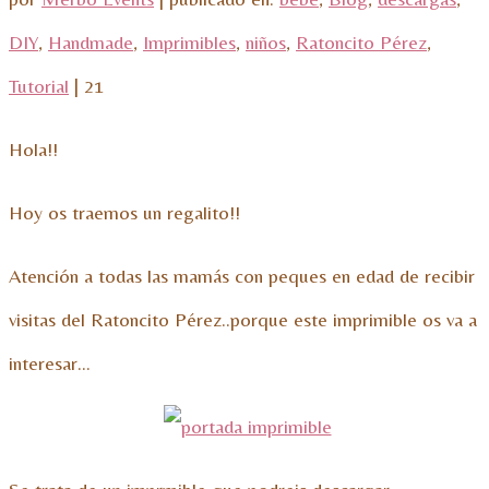
DIY
,
Handmade
,
Imprimibles
,
niños
,
Ratoncito Pérez
,
Tutorial
|
21
Hola!!
Hoy os traemos un regalito!!
Atención a todas las mamás con peques en edad de recibir
visitas del Ratoncito Pérez..porque este imprimible os va a
interesar…