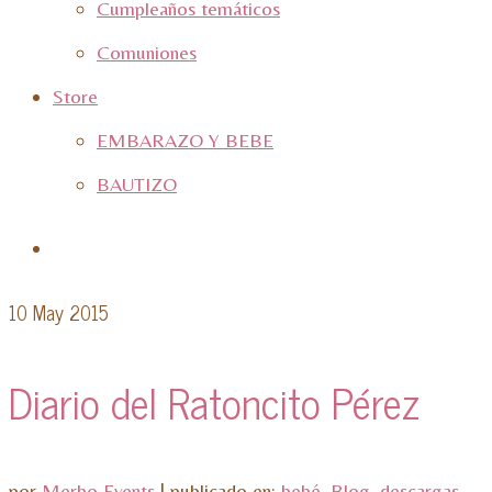
Cumpleaños temáticos
Comuniones
Store
EMBARAZO Y BEBE
BAUTIZO
10
May 2015
Diario del Ratoncito Pérez
por
Merbo Events
|
publicado en:
bebé
,
Blog
,
descargas
,