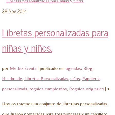
28
Nov 2014
Libretas personalizadas para
niñas y niños.
por
Merbo Events
|
publicado en:
agendas
,
Blog
,
Handmade
,
Libretas Personalizadas
,
niños
,
Papeleria
personalizada
,
regalos cumpleaños
,
Regalos originales
|
1
Hoy os traemos un conjunto de libretitas personalizadas
que fueron preparadas para tres princesas y un caballero