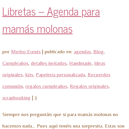
Libretas – Agenda para
mamás molonas
por
Merbo Events
|
publicado en:
agendas
,
Blog
,
Cumpleaños
,
detalles invitados
,
Handmade
,
Ideas
originales
,
Kits
,
Papeleria personalizada
,
Recuerdos
comunión
,
regalos cumpleaños
,
Regalos originales
,
scrapbooking
|
3
Siempre nos preguntáis que si para mamás molonas no
hacemos nada… Pues aquí tenéis una sorpresita. Estas son