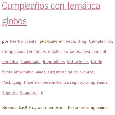
Cumpleaños con temática
globos
por
Merbo Events
|
publicado en:
bebé
,
Blog
,
Cumpleaños
,
Cumpleaños Temáticos
,
detalles invitados
,
fiesta intantil
temática
,
Handmade
,
Imprimibles
,
Invitaciones
,
Kit de
fiesta Imprimible
,
niños
,
Organización de eventos
,
Packaging
,
Papeleria personalizada
,
regalos cumpleaños
,
Toppers
,
Wrappers
|
0
Buenos días!! Hoy os traemos una fiesta de cumpleaños