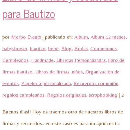
para Bautizo
por
Merbo Events
|
publicado en:
Album
,
Album 12 meses
,
babyshower
,
bautizo
,
bebé
,
Blog
,
Bodas
,
Comuniones
,
Cumpleaños
,
Handmade
,
Libretas Personalizadas
,
libro de
firmas bautizo
,
Libros de firmas
,
niños
,
Organización de
eventos
,
Papeleria personalizada
,
Recuerdos comunión
,
regalos cumpleaños
,
Regalos originales
,
scrapbooking
|
2
Buenos días!! Hoy os traemos otro de nuestros libros de
firmas y recuerdos.. en este caso es para un aprincesita: