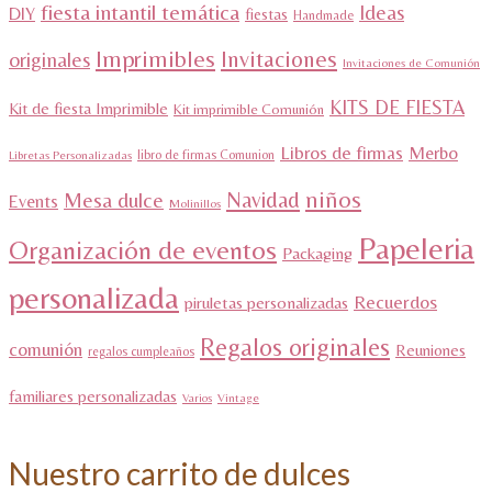
fiesta intantil temática
Ideas
DIY
fiestas
Handmade
Imprimibles
Invitaciones
originales
Invitaciones de Comunión
KITS DE FIESTA
Kit de fiesta Imprimible
Kit imprimible Comunión
Libros de firmas
Merbo
libro de firmas Comunion
Libretas Personalizadas
niños
Navidad
Mesa dulce
Events
Molinillos
Papeleria
Organización de eventos
Packaging
personalizada
Recuerdos
piruletas personalizadas
Regalos originales
comunión
Reuniones
regalos cumpleaños
familiares personalizadas
Varios
Vintage
Nuestro carrito de dulces