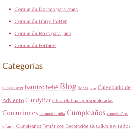
Comunión Dorada para Anna
Comunión Harry Potter
Comunión Rosa para Jana
Comunión Fortnite
Categorías
Blog
bautizo
bebé
Calendario de
babyshower
Bodas
cajas
CandyBar
Adviento
Chocolatinas personalizadas
Cumpleaños
Comuniones
comunión niña
cumpleaños
detalles invitados
Cumpleaños Temáticos
Decoración
infantil