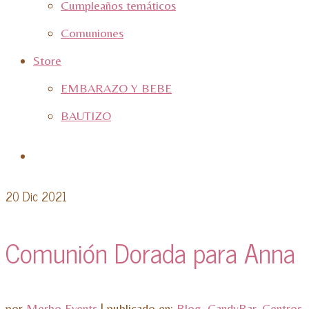
Cumpleaños temáticos
Comuniones
Store
EMBARAZO Y BEBE
BAUTIZO
20
Dic 2021
Comunión Dorada para Anna
por
Merbo Events
|
publicado en:
Blog
,
CandyBar
,
Centros