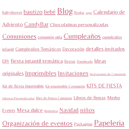
Blog
bautizo
bebé
Calendario de
babyshower
Bodas
cajas
CandyBar
Adviento
Chocolatinas personalizadas
Cumpleaños
Comuniones
comunión niña
cumpleaños
detalles invitados
Cumpleaños Temáticos
Decoración
infantil
fiesta intantil temática
Ideas
DIY
fiestas
Handmade
Imprimibles
Invitaciones
originales
Invitaciones de Comunión
KITS DE FIESTA
Kit de fiesta Imprimible
Kit imprimible Comunión
Libros de firmas
Merbo
libro de firmas Comunion
Libretas Personalizadas
niños
Navidad
Mesa dulce
Events
Molinillos
Papeleria
Organización de eventos
Packaging