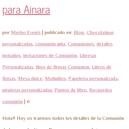
para Ainara
por
Merbo Events
|
publicado en:
Blog
,
Chocolatinas
personalizadas
,
comunión niña
,
Comuniones
,
detalles
invitados
,
Invitaciones de Comunión
,
Libretas
Personalizadas
,
libro de firmas Comunion
,
Libros de
firmas
,
Mesa dulce
,
Molinillos
,
Papeleria personalizada
,
piruletas personalizadas
,
Puntos de libro
,
Recuerdos
comunión
|
0
Hola!! Hoy os traemos todos los detalles de la Comunión