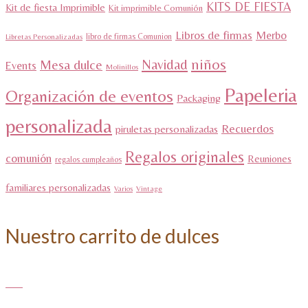
KITS DE FIESTA
Kit de fiesta Imprimible
Kit imprimible Comunión
Libros de firmas
Merbo
libro de firmas Comunion
Libretas Personalizadas
niños
Navidad
Mesa dulce
Events
Molinillos
Papeleria
Organización de eventos
Packaging
personalizada
Recuerdos
piruletas personalizadas
Regalos originales
comunión
Reuniones
regalos cumpleaños
familiares personalizadas
Varios
Vintage
Nuestro carrito de dulces