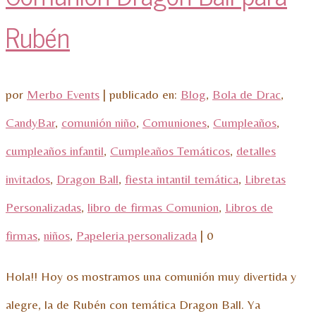
Rubén
por
Merbo Events
|
publicado en:
Blog
,
Bola de Drac
,
CandyBar
,
comunión niño
,
Comuniones
,
Cumpleaños
,
cumpleaños infantil
,
Cumpleaños Temáticos
,
detalles
invitados
,
Dragon Ball
,
fiesta intantil temática
,
Libretas
Personalizadas
,
libro de firmas Comunion
,
Libros de
firmas
,
niños
,
Papeleria personalizada
|
0
Hola!! Hoy os mostramos una comunión muy divertida y
alegre, la de Rubén con temática Dragon Ball. Ya