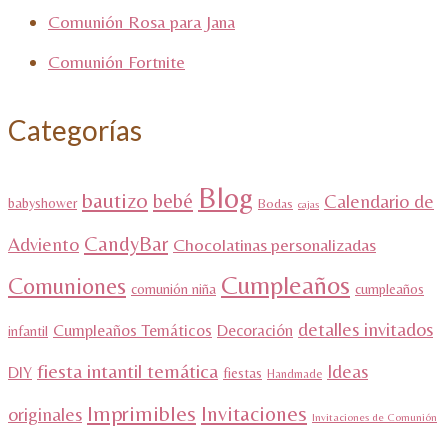
Comunión Rosa para Jana
Comunión Fortnite
Categorías
Blog
bautizo
bebé
Calendario de
babyshower
Bodas
cajas
CandyBar
Adviento
Chocolatinas personalizadas
Cumpleaños
Comuniones
comunión niña
cumpleaños
detalles invitados
Cumpleaños Temáticos
Decoración
infantil
fiesta intantil temática
Ideas
DIY
fiestas
Handmade
Imprimibles
Invitaciones
originales
Invitaciones de Comunión