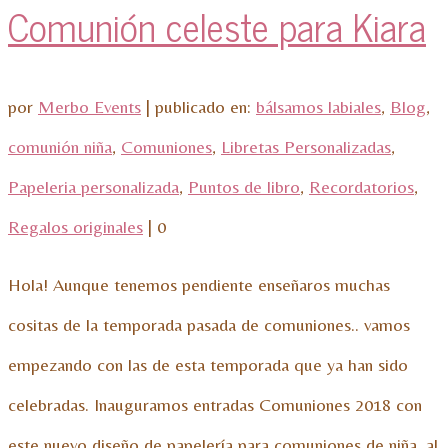
Comunión celeste para Kiara
por
Merbo Events
|
publicado en:
bálsamos labiales
,
Blog
,
comunión niña
,
Comuniones
,
Libretas Personalizadas
,
Papeleria personalizada
,
Puntos de libro
,
Recordatorios
,
Regalos originales
|
0
Hola! Aunque tenemos pendiente enseñaros muchas
cositas de la temporada pasada de comuniones.. vamos
empezando con las de esta temporada que ya han sido
celebradas. Inauguramos entradas Comuniones 2018 con
este nuevo diseño de papelería para comuniones de niña, al