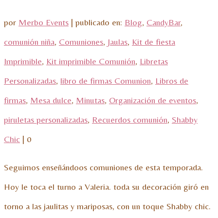
por
Merbo Events
|
publicado en:
Blog
,
CandyBar
,
comunión niña
,
Comuniones
,
Jaulas
,
Kit de fiesta
Imprimible
,
Kit imprimible Comunión
,
Libretas
Personalizadas
,
libro de firmas Comunion
,
Libros de
firmas
,
Mesa dulce
,
Minutas
,
Organización de eventos
,
piruletas personalizadas
,
Recuerdos comunión
,
Shabby
Chic
|
0
Seguimos enseñándoos comuniones de esta temporada.
Hoy le toca el turno a Valeria. toda su decoración giró en
torno a las jaulitas y mariposas, con un toque Shabby chic.