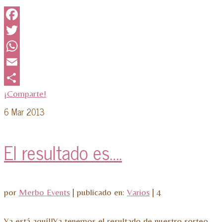
Facebook
Twitter
WhatsApp
Email
¡Comparte!
6
Mar 2013
El resultado es….
por
Merbo Events
|
publicado en:
Varios
|
4
Ya está aquí!!Ya tenemos el resultado de nuestro sorteo…