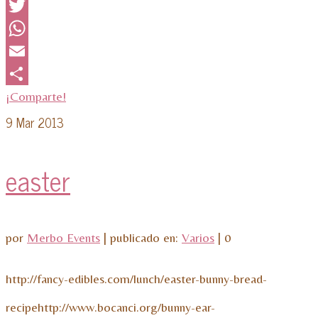
Facebook
Twitter
WhatsApp
Email
¡Comparte!
9
Mar 2013
easter
por
Merbo Events
|
publicado en:
Varios
|
0
http://fancy-edibles.com/lunch/easter-bunny-bread-
recipehttp://www.bocanci.org/bunny-ear-