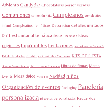
CandyBar
Adviento
Chocolatinas personalizadas
Cumpleaños
Comuniones
comunión niña
cumpleaños
detalles invitados
Cumpleaños Temáticos
Decoración
infantil
fiesta intantil temática
Ideas
DIY
fiestas
Handmade
Imprimibles
Invitaciones
originales
Invitaciones de Comunión
KITS DE FIESTA
Kit de fiesta Imprimible
Kit imprimible Comunión
Libros de firmas
Merbo
libro de firmas Comunion
Libretas Personalizadas
niños
Navidad
Mesa dulce
Events
Molinillos
Papeleria
Organización de eventos
Packaging
personalizada
Recuerdos
piruletas personalizadas