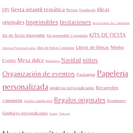
fiesta intantil temática
Ideas
DIY
fiestas
Handmade
Imprimibles
Invitaciones
originales
Invitaciones de Comunión
KITS DE FIESTA
Kit de fiesta Imprimible
Kit imprimible Comunión
Libros de firmas
Merbo
libro de firmas Comunion
Libretas Personalizadas
niños
Navidad
Mesa dulce
Events
Molinillos
Papeleria
Organización de eventos
Packaging
personalizada
Recuerdos
piruletas personalizadas
Regalos originales
comunión
Reuniones
regalos cumpleaños
familiares personalizadas
Varios
Vintage