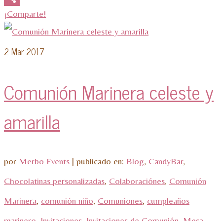
¡Comparte!
2
Mar 2017
Comunión Marinera celeste y
amarilla
por
Merbo Events
|
publicado en:
Blog
,
CandyBar
,
Chocolatinas personalizadas
,
Colaboraciónes
,
Comunión
Marinera
,
comunión niño
,
Comuniones
,
cumpleaños
marinero
,
Invitaciones
,
Invitaciones de Comunión
,
Mesa