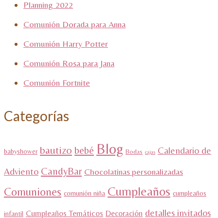
Planning 2022
Comunión Dorada para Anna
Comunión Harry Potter
Comunión Rosa para Jana
Comunión Fortnite
Categorías
Blog
bautizo
bebé
Calendario de
babyshower
Bodas
cajas
CandyBar
Adviento
Chocolatinas personalizadas
Cumpleaños
Comuniones
comunión niña
cumpleaños
detalles invitados
Cumpleaños Temáticos
Decoración
infantil