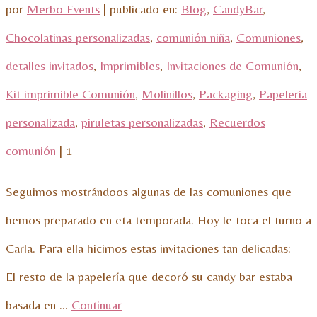
por
Merbo Events
|
publicado en:
Blog
,
CandyBar
,
Chocolatinas personalizadas
,
comunión niña
,
Comuniones
,
detalles invitados
,
Imprimibles
,
Invitaciones de Comunión
,
Kit imprimible Comunión
,
Molinillos
,
Packaging
,
Papeleria
personalizada
,
piruletas personalizadas
,
Recuerdos
comunión
|
1
Seguimos mostrándoos algunas de las comuniones que
hemos preparado en eta temporada. Hoy le toca el turno a
Carla. Para ella hicimos estas invitaciones tan delicadas:
El resto de la papelería que decoró su candy bar estaba
basada en …
Continuar