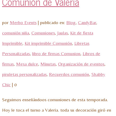
Comunión de Valeria
por
Merbo Events
|
publicado en:
Blog
,
CandyBar
,
comunión niña
,
Comuniones
,
Jaulas
,
Kit de fiesta
Imprimible
,
Kit imprimible Comunión
,
Libretas
Personalizadas
,
libro de firmas Comunion
,
Libros de
firmas
,
Mesa dulce
,
Minutas
,
Organización de eventos
,
piruletas personalizadas
,
Recuerdos comunión
,
Shabby
Chic
|
0
Seguimos enseñándoos comuniones de esta temporada.
Hoy le toca el turno a Valeria. toda su decoración giró en