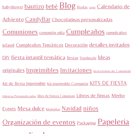
Blog
bautizo
bebé
Calendario de
babyshower
Bodas
cajas
CandyBar
Adviento
Chocolatinas personalizadas
Cumpleaños
Comuniones
comunión niña
cumpleaños
detalles invitados
Cumpleaños Temáticos
Decoración
infantil
fiesta intantil temática
Ideas
DIY
fiestas
Handmade
Imprimibles
Invitaciones
originales
Invitaciones de Comunión
KITS DE FIESTA
Kit de fiesta Imprimible
Kit imprimible Comunión
Libros de firmas
Merbo
libro de firmas Comunion
Libretas Personalizadas
niños
Navidad
Mesa dulce
Events
Molinillos
Papeleria
Organización de eventos
Packaging