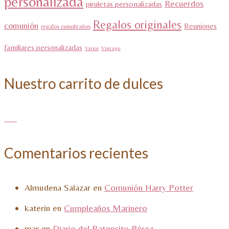
personalizada
Recuerdos
piruletas personalizadas
Regalos originales
comunión
Reuniones
regalos cumpleaños
familiares personalizadas
Varios
Vintage
Nuestro carrito de dulces
Comentarios recientes
Almudena Salazar
en
Comunión Harry Potter
katerin
en
Cumpleaños Marinero
mar
en
Diario del Ratoncito Pérez