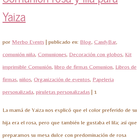
Yaiza
por
Merbo Events
|
publicado en:
Blog
,
CandyBar
,
comunión niña
,
Comuniones
,
Decoración con globos
,
Kit
imprimible Comunión
,
libro de firmas Comunion
,
Libros de
firmas
,
niños
,
Organización de eventos
,
Papeleria
personalizada
,
piruletas personalizadas
|
1
La mamá de Yaiza nos explicó que el color preferido de su
hija era el rosa, pero que también le gustaba el lila; así que
preparamos su mesa dulce con predominación de rosa