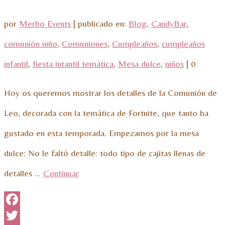
por
Merbo Events
|
publicado en:
Blog
,
CandyBar
,
comunión niño
,
Comuniones
,
Cumpleaños
,
cumpleaños
infantil
,
fiesta intantil temática
,
Mesa dulce
,
niños
|
0
Hoy os queremos mostrar los detalles de la Comunión de
Leo, decorada con la temática de Fortnite, que tanto ha
gustado en esta temporada. Empezamos por la mesa
dulce: No le faltó detalle: todo tipo de cajitas llenas de
detalles …
Continuar
Facebook