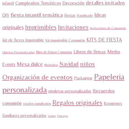
detalles invitados
Cumpleaños Temáticos
Decoración
infantil
fiesta intantil temática
Ideas
DIY
fiestas
Handmade
Imprimibles
Invitaciones
originales
Invitaciones de Comunión
KITS DE FIESTA
Kit de fiesta Imprimible
Kit imprimible Comunión
Libros de firmas
Merbo
libro de firmas Comunion
Libretas Personalizadas
niños
Navidad
Mesa dulce
Events
Molinillos
Papeleria
Organización de eventos
Packaging
personalizada
Recuerdos
piruletas personalizadas
Regalos originales
comunión
Reuniones
regalos cumpleaños
familiares personalizadas
Varios
Vintage