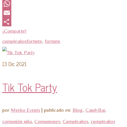
Twitter
WhatsApp
Email
¡Comparte!
cumpleañosfortnite
,
fortnite
13
Dic 2021
Tik Tok Party
por
Merbo Events
|
publicado en:
Blog
,
CandyBar
,
comunión niña
,
Comuniones
,
Cumpleaños
,
cumpleaños