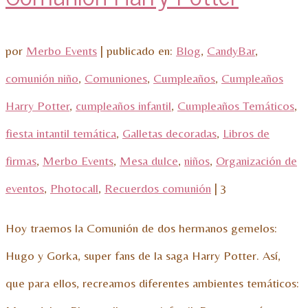
por
Merbo Events
|
publicado en:
Blog
,
CandyBar
,
comunión niño
,
Comuniones
,
Cumpleaños
,
Cumpleaños
Harry Potter
,
cumpleaños infantil
,
Cumpleaños Temáticos
,
fiesta intantil temática
,
Galletas decoradas
,
Libros de
firmas
,
Merbo Events
,
Mesa dulce
,
niños
,
Organización de
eventos
,
Photocall
,
Recuerdos comunión
|
3
Hoy traemos la Comunión de dos hermanos gemelos:
Hugo y Gorka, super fans de la saga Harry Potter. Así,
que para ellos, recreamos diferentes ambientes temáticos: