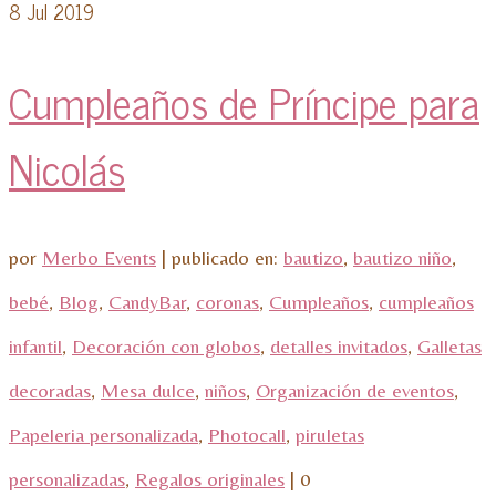
8
Jul 2019
Cumpleaños de Príncipe para
Nicolás
por
Merbo Events
|
publicado en:
bautizo
,
bautizo niño
,
bebé
,
Blog
,
CandyBar
,
coronas
,
Cumpleaños
,
cumpleaños
infantil
,
Decoración con globos
,
detalles invitados
,
Galletas
decoradas
,
Mesa dulce
,
niños
,
Organización de eventos
,
Papeleria personalizada
,
Photocall
,
piruletas
personalizadas
,
Regalos originales
|
0