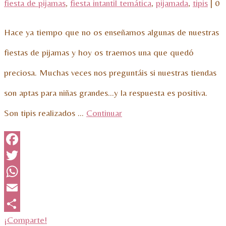
fiesta de pijamas
,
fiesta intantil temática
,
pijamada
,
tipis
|
0
Hace ya tiempo que no os enseñamos algunas de nuestras
fiestas de pijamas y hoy os traemos una que quedó
preciosa. Muchas veces nos preguntáis si nuestras tiendas
son aptas para niñas grandes…y la respuesta es positiva.
Son tipis realizados …
Continuar
Facebook
Twitter
WhatsApp
Email
¡Comparte!