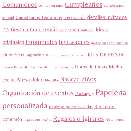
Cumpleaños
Comuniones
comunión niña
cumpleaños
detalles invitados
Cumpleaños Temáticos
Decoración
infantil
fiesta intantil temática
Ideas
DIY
fiestas
Handmade
Imprimibles
Invitaciones
originales
Invitaciones de Comunión
KITS DE FIESTA
Kit de fiesta Imprimible
Kit imprimible Comunión
Libros de firmas
Merbo
libro de firmas Comunion
Libretas Personalizadas
niños
Navidad
Mesa dulce
Events
Molinillos
Papeleria
Organización de eventos
Packaging
personalizada
Recuerdos
piruletas personalizadas
Regalos originales
comunión
Reuniones
regalos cumpleaños