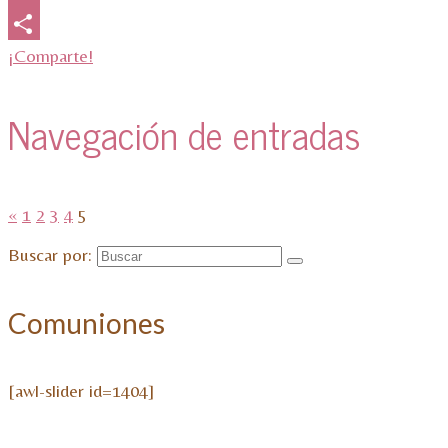
Email
¡Comparte!
Navegación de entradas
«
1
2
3
4
5
Buscar por:
Comuniones
[awl-slider id=1404]