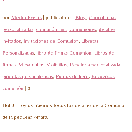
por
Merbo Events
|
publicado en:
Blog
,
Chocolatinas
personalizadas
,
comunión niña
,
Comuniones
,
detalles
invitados
,
Invitaciones de Comunión
,
Libretas
Personalizadas
,
libro de firmas Comunion
,
Libros de
firmas
,
Mesa dulce
,
Molinillos
,
Papeleria personalizada
,
piruletas personalizadas
,
Puntos de libro
,
Recuerdos
comunión
|
0
Hola!! Hoy os traemos todos los detalles de la Comunión
de la pequeña Ainara.