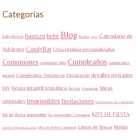
Categorías
Blog
bautizo
bebé
Calendario de
babyshower
Bodas
cajas
CandyBar
Adviento
Chocolatinas personalizadas
Cumpleaños
Comuniones
comunión niña
cumpleaños
detalles invitados
Cumpleaños Temáticos
Decoración
infantil
fiesta intantil temática
Ideas
DIY
fiestas
Handmade
Imprimibles
Invitaciones
originales
Invitaciones de Comunión
KITS DE FIESTA
Kit de fiesta Imprimible
Kit imprimible Comunión
Libros de firmas
Merbo
libro de firmas Comunion
Libretas Personalizadas