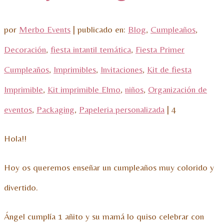
por
Merbo Events
|
publicado en:
Blog
,
Cumpleaños
,
Decoración
,
fiesta intantil temática
,
Fiesta Primer
Cumpleaños
,
Imprimibles
,
Invitaciones
,
Kit de fiesta
Imprimible
,
Kit imprimible Elmo
,
niños
,
Organización de
eventos
,
Packaging
,
Papeleria personalizada
|
4
Hola!!
Hoy os queremos enseñar un cumpleaños muy colorido y
divertido.
Ángel cumplía 1 añito y su mamá lo quiso celebrar con