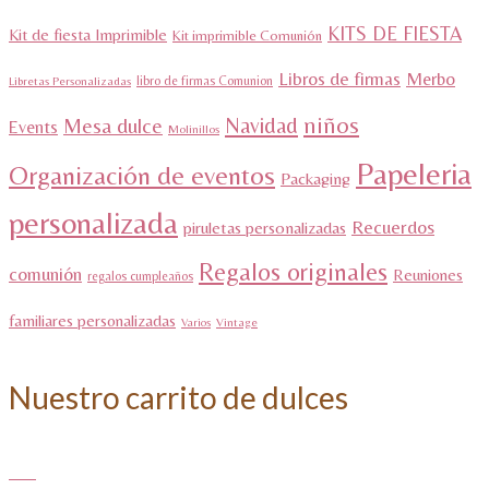
KITS DE FIESTA
Kit de fiesta Imprimible
Kit imprimible Comunión
Libros de firmas
Merbo
libro de firmas Comunion
Libretas Personalizadas
niños
Navidad
Mesa dulce
Events
Molinillos
Papeleria
Organización de eventos
Packaging
personalizada
Recuerdos
piruletas personalizadas
Regalos originales
comunión
Reuniones
regalos cumpleaños
familiares personalizadas
Varios
Vintage
Nuestro carrito de dulces