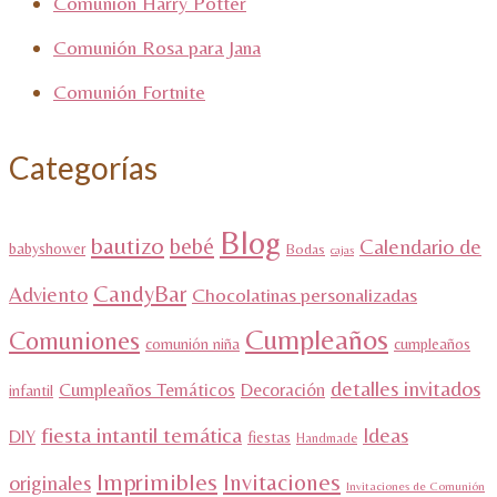
Comunión Harry Potter
Comunión Rosa para Jana
Comunión Fortnite
Categorías
Blog
bautizo
bebé
Calendario de
babyshower
Bodas
cajas
CandyBar
Adviento
Chocolatinas personalizadas
Cumpleaños
Comuniones
comunión niña
cumpleaños
detalles invitados
Cumpleaños Temáticos
Decoración
infantil
fiesta intantil temática
Ideas
DIY
fiestas
Handmade
Imprimibles
Invitaciones
originales
Invitaciones de Comunión