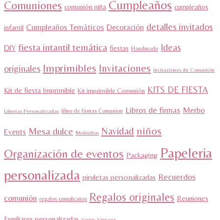
Cumpleaños
Comuniones
comunión niña
cumpleaños
detalles invitados
Cumpleaños Temáticos
Decoración
infantil
fiesta intantil temática
Ideas
DIY
fiestas
Handmade
Imprimibles
Invitaciones
originales
Invitaciones de Comunión
KITS DE FIESTA
Kit de fiesta Imprimible
Kit imprimible Comunión
Libros de firmas
Merbo
libro de firmas Comunion
Libretas Personalizadas
niños
Navidad
Mesa dulce
Events
Molinillos
Papeleria
Organización de eventos
Packaging
personalizada
Recuerdos
piruletas personalizadas
Regalos originales
comunión
Reuniones
regalos cumpleaños
familiares personalizadas
Varios
Vintage