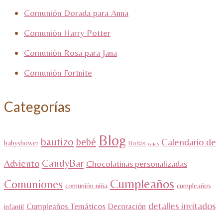
Comunión Dorada para Anna
Comunión Harry Potter
Comunión Rosa para Jana
Comunión Fortnite
Categorías
Blog
bautizo
bebé
Calendario de
babyshower
Bodas
cajas
CandyBar
Adviento
Chocolatinas personalizadas
Cumpleaños
Comuniones
comunión niña
cumpleaños
detalles invitados
Cumpleaños Temáticos
Decoración
infantil