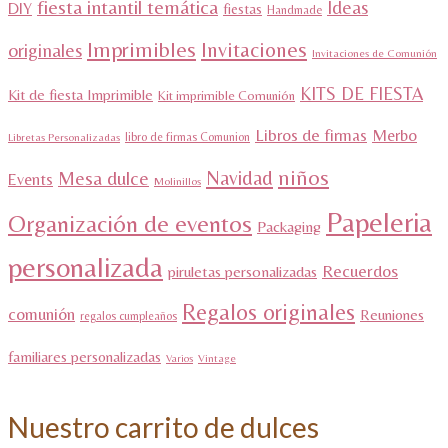
fiesta intantil temática
Ideas
DIY
fiestas
Handmade
Imprimibles
Invitaciones
originales
Invitaciones de Comunión
KITS DE FIESTA
Kit de fiesta Imprimible
Kit imprimible Comunión
Libros de firmas
Merbo
libro de firmas Comunion
Libretas Personalizadas
niños
Navidad
Mesa dulce
Events
Molinillos
Papeleria
Organización de eventos
Packaging
personalizada
Recuerdos
piruletas personalizadas
Regalos originales
comunión
Reuniones
regalos cumpleaños
familiares personalizadas
Varios
Vintage
Nuestro carrito de dulces