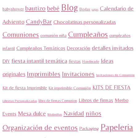
Blog
bautizo
bebé
Calendario de
babyshower
Bodas
cajas
CandyBar
Adviento
Chocolatinas personalizadas
Cumpleaños
Comuniones
comunión niña
cumpleaños
detalles invitados
Cumpleaños Temáticos
Decoración
infantil
fiesta intantil temática
Ideas
DIY
fiestas
Handmade
Imprimibles
Invitaciones
originales
Invitaciones de Comunión
KITS DE FIESTA
Kit de fiesta Imprimible
Kit imprimible Comunión
Libros de firmas
Merbo
libro de firmas Comunion
Libretas Personalizadas
niños
Navidad
Mesa dulce
Events
Molinillos
Papeleria
Organización de eventos
Packaging