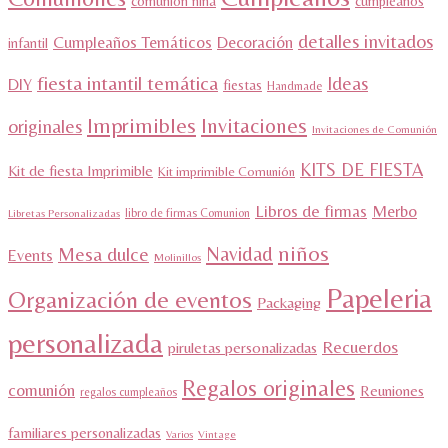
comunión niña
cumpleaños
detalles invitados
Cumpleaños Temáticos
Decoración
infantil
fiesta intantil temática
Ideas
DIY
fiestas
Handmade
Imprimibles
Invitaciones
originales
Invitaciones de Comunión
KITS DE FIESTA
Kit de fiesta Imprimible
Kit imprimible Comunión
Libros de firmas
Merbo
libro de firmas Comunion
Libretas Personalizadas
niños
Navidad
Mesa dulce
Events
Molinillos
Papeleria
Organización de eventos
Packaging
personalizada
Recuerdos
piruletas personalizadas
Regalos originales
comunión
Reuniones
regalos cumpleaños
familiares personalizadas
Varios
Vintage