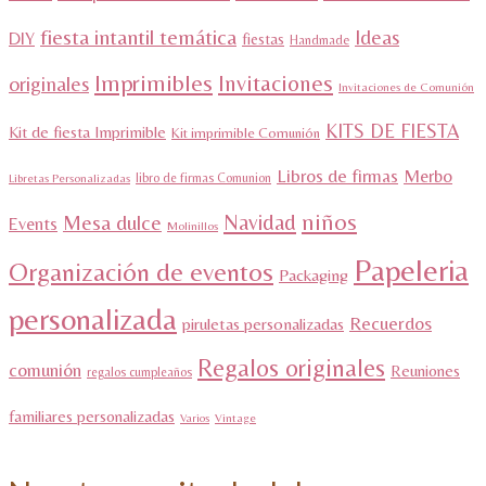
fiesta intantil temática
Ideas
DIY
fiestas
Handmade
Imprimibles
Invitaciones
originales
Invitaciones de Comunión
KITS DE FIESTA
Kit de fiesta Imprimible
Kit imprimible Comunión
Libros de firmas
Merbo
libro de firmas Comunion
Libretas Personalizadas
niños
Navidad
Mesa dulce
Events
Molinillos
Papeleria
Organización de eventos
Packaging
personalizada
Recuerdos
piruletas personalizadas
Regalos originales
comunión
Reuniones
regalos cumpleaños
familiares personalizadas
Varios
Vintage