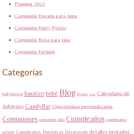
Planning 2022
Comunión Dorada para Anna
Comunión Harry Potter
Comunión Rosa para Jana
Comunión Fortnite
Categorías
Blog
bautizo
bebé
Calendario de
babyshower
Bodas
cajas
CandyBar
Adviento
Chocolatinas personalizadas
Cumpleaños
Comuniones
comunión niña
cumpleaños
detalles invitados
Cumpleaños Temáticos
Decoración
infantil