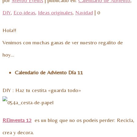
por
Merbo Events
|
publicado en:
Calendario de Adviento
,
DIY
,
Eco-ideas
,
Ideas originales
,
Navidad
|
0
Hola!!
Venimos con muchas ganas de ver nuestro regalito de
hoy…
Calendario de Adviento Día 11
DIY : Haz tu cestita «guarda todo»
REinventa 12
es un blog que no os podeis perder: Recicla,
crea y decora.