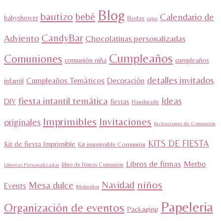
Blog
bautizo
bebé
Calendario de
babyshower
Bodas
cajas
CandyBar
Adviento
Chocolatinas personalizadas
Cumpleaños
Comuniones
comunión niña
cumpleaños
detalles invitados
Cumpleaños Temáticos
Decoración
infantil
fiesta intantil temática
Ideas
DIY
fiestas
Handmade
Imprimibles
Invitaciones
originales
Invitaciones de Comunión
KITS DE FIESTA
Kit de fiesta Imprimible
Kit imprimible Comunión
Libros de firmas
Merbo
libro de firmas Comunion
Libretas Personalizadas
niños
Navidad
Mesa dulce
Events
Molinillos
Papeleria
Organización de eventos
Packaging