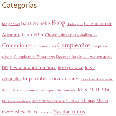
Categorías
Blog
bautizo
bebé
Calendario de
babyshower
Bodas
cajas
CandyBar
Adviento
Chocolatinas personalizadas
Cumpleaños
Comuniones
comunión niña
cumpleaños
detalles invitados
Cumpleaños Temáticos
Decoración
infantil
fiesta intantil temática
Ideas
DIY
fiestas
Handmade
Imprimibles
Invitaciones
originales
Invitaciones de Comunión
KITS DE FIESTA
Kit de fiesta Imprimible
Kit imprimible Comunión
Libros de firmas
Merbo
libro de firmas Comunion
Libretas Personalizadas
niños
Navidad
Mesa dulce
Events
Molinillos