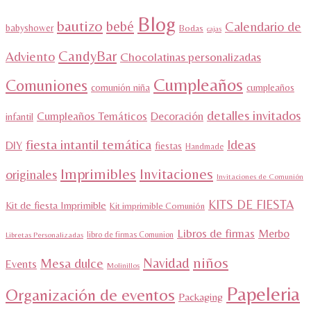
Blog
bautizo
bebé
Calendario de
babyshower
Bodas
cajas
CandyBar
Adviento
Chocolatinas personalizadas
Cumpleaños
Comuniones
comunión niña
cumpleaños
detalles invitados
Cumpleaños Temáticos
Decoración
infantil
fiesta intantil temática
Ideas
DIY
fiestas
Handmade
Imprimibles
Invitaciones
originales
Invitaciones de Comunión
KITS DE FIESTA
Kit de fiesta Imprimible
Kit imprimible Comunión
Libros de firmas
Merbo
libro de firmas Comunion
Libretas Personalizadas
niños
Navidad
Mesa dulce
Events
Molinillos
Papeleria
Organización de eventos
Packaging