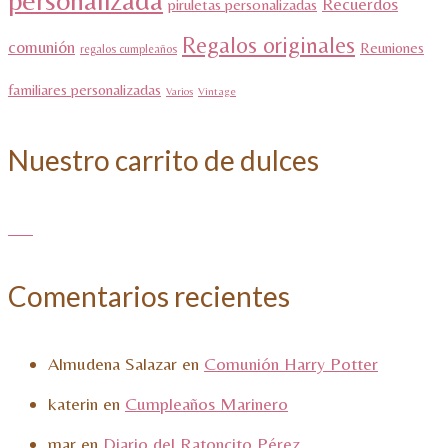
personalizada
Recuerdos
piruletas personalizadas
Regalos originales
comunión
Reuniones
regalos cumpleaños
familiares personalizadas
Varios
Vintage
Nuestro carrito de dulces
Comentarios recientes
Almudena Salazar
en
Comunión Harry Potter
katerin
en
Cumpleaños Marinero
mar
en
Diario del Ratoncito Pérez