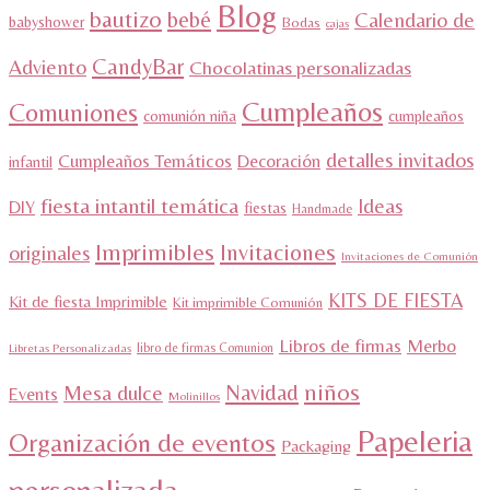
Blog
bautizo
bebé
Calendario de
babyshower
Bodas
cajas
CandyBar
Adviento
Chocolatinas personalizadas
Cumpleaños
Comuniones
comunión niña
cumpleaños
detalles invitados
Cumpleaños Temáticos
Decoración
infantil
fiesta intantil temática
Ideas
DIY
fiestas
Handmade
Imprimibles
Invitaciones
originales
Invitaciones de Comunión
KITS DE FIESTA
Kit de fiesta Imprimible
Kit imprimible Comunión
Libros de firmas
Merbo
libro de firmas Comunion
Libretas Personalizadas
niños
Navidad
Mesa dulce
Events
Molinillos
Papeleria
Organización de eventos
Packaging