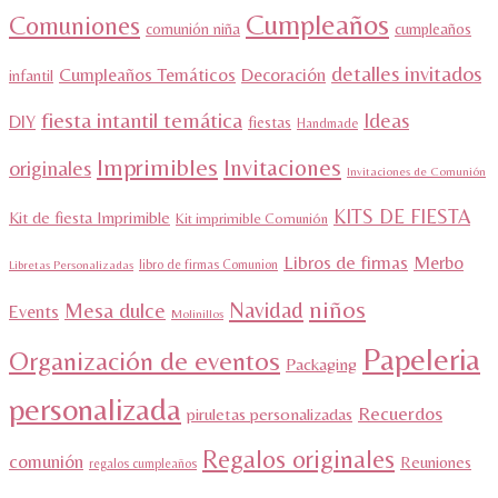
Cumpleaños
Comuniones
comunión niña
cumpleaños
detalles invitados
Cumpleaños Temáticos
Decoración
infantil
fiesta intantil temática
Ideas
DIY
fiestas
Handmade
Imprimibles
Invitaciones
originales
Invitaciones de Comunión
KITS DE FIESTA
Kit de fiesta Imprimible
Kit imprimible Comunión
Libros de firmas
Merbo
libro de firmas Comunion
Libretas Personalizadas
niños
Navidad
Mesa dulce
Events
Molinillos
Papeleria
Organización de eventos
Packaging
personalizada
Recuerdos
piruletas personalizadas
Regalos originales
comunión
Reuniones
regalos cumpleaños