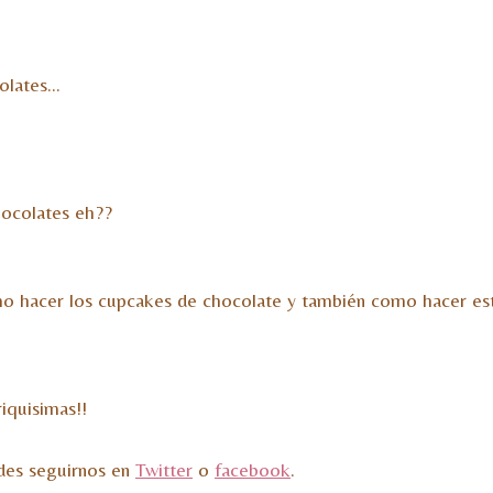
colates…
ocolates eh??
 hacer los cupcakes de chocolate y también como hacer est
iquisimas!!
ades seguirnos en
Twitter
o
facebook
.