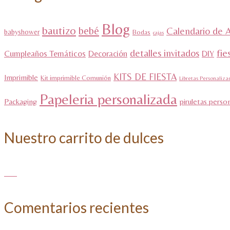
Blog
bautizo
bebé
Calendario de 
babyshower
Bodas
cajas
detalles invitados
fie
Cumpleaños Temáticos
Decoración
DIY
KITS DE FIESTA
Imprimible
Kit imprimible Comunión
Libretas Personaliza
Papeleria personalizada
Packaging
piruletas perso
Nuestro carrito de dulces
Comentarios recientes