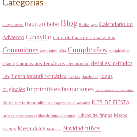
Categorías
Blog
bautizo
bebé
Calendario de
babyshower
Bodas
cajas
CandyBar
Adviento
Chocolatinas personalizadas
Cumpleaños
Comuniones
comunión niña
cumpleaños
detalles invitados
Cumpleaños Temáticos
Decoración
infantil
fiesta intantil temática
Ideas
DIY
fiestas
Handmade
Imprimibles
Invitaciones
originales
Invitaciones de Comunión
KITS DE FIESTA
Kit de fiesta Imprimible
Kit imprimible Comunión
Libros de firmas
Merbo
libro de firmas Comunion
Libretas Personalizadas
niños
Navidad
Mesa dulce
Events
Molinillos