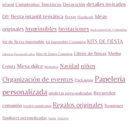
detalles invitados
Cumpleaños Temáticos
Decoración
infantil
fiesta intantil temática
Ideas
DIY
fiestas
Handmade
Imprimibles
Invitaciones
originales
Invitaciones de Comunión
KITS DE FIESTA
Kit de fiesta Imprimible
Kit imprimible Comunión
Libros de firmas
Merbo
libro de firmas Comunion
Libretas Personalizadas
niños
Navidad
Mesa dulce
Events
Molinillos
Papeleria
Organización de eventos
Packaging
personalizada
Recuerdos
piruletas personalizadas
Regalos originales
comunión
Reuniones
regalos cumpleaños
familiares personalizadas
Varios
Vintage