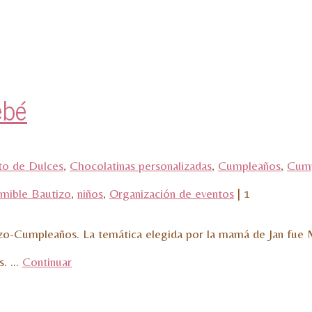
ebé
to de Dulces
,
Chocolatinas personalizadas
,
Cumpleaños
,
Cump
imible Bautizo
,
niños
,
Organización de eventos
|
1
izo-Cumpleaños. La temática elegida por la mamá de Jan fue
os. …
Continuar