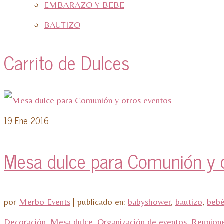
EMBARAZO Y BEBE
BAUTIZO
Carrito de Dulces
19
Ene 2016
Mesa dulce para Comunión y 
por
Merbo Events
|
publicado en:
babyshower
,
bautizo
,
beb
Decoración
,
Mesa dulce
,
Organización de eventos
,
Reunione