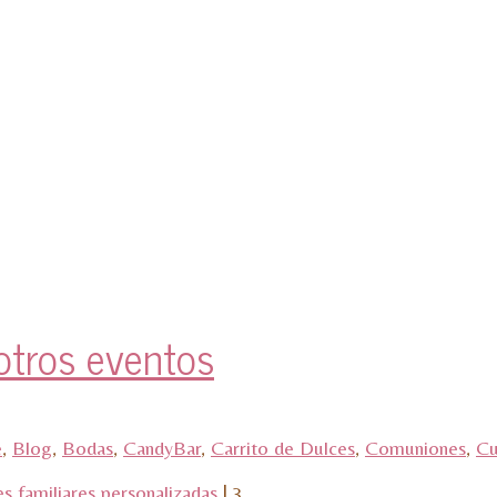
otros eventos
é
,
Blog
,
Bodas
,
CandyBar
,
Carrito de Dulces
,
Comuniones
,
Cu
s familiares personalizadas
|
3