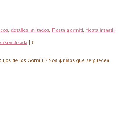
icos
,
detalles invitados
,
Fiesta gormiti
,
fiesta intantil
ersonalizada
|
0
bujos de los Gormiti? Son 4 niños que se pueden