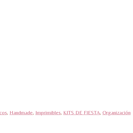
cos
,
Handmade
,
Imprimibles
,
KITS DE FIESTA
,
Organización