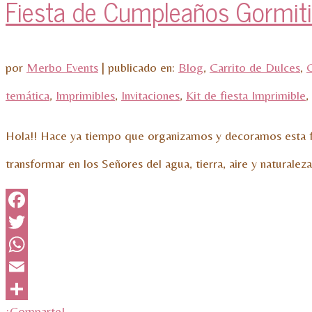
Fiesta de Cumpleaños Gormiti
por
Merbo Events
|
publicado en:
Blog
,
Carrito de Dulces
,
C
temática
,
Imprimibles
,
Invitaciones
,
Kit de fiesta Imprimible
,
Hola!! Hace ya tiempo que organizamos y decoramos esta fi
transformar en los Señores del agua, tierra, aire y naturalez
Facebook
Twitter
WhatsApp
Email
¡Comparte!