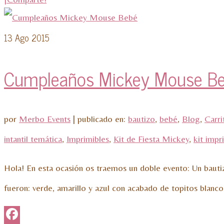
13
Ago 2015
Cumpleaños Mickey Mouse B
por
Merbo Events
|
publicado en:
bautizo
,
bebé
,
Blog
,
Carri
intantil temática
,
Imprimibles
,
Kit de Fiesta Mickey
,
kit impr
Hola! En esta ocasión os traemos un doble evento: Un baut
fueron: verde, amarillo y azul con acabado de topitos blanc