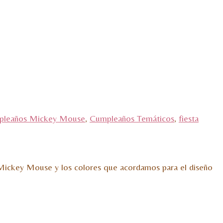
leaños Mickey Mouse
,
Cumpleaños Temáticos
,
fiesta
 Mickey Mouse y los colores que acordamos para el diseño