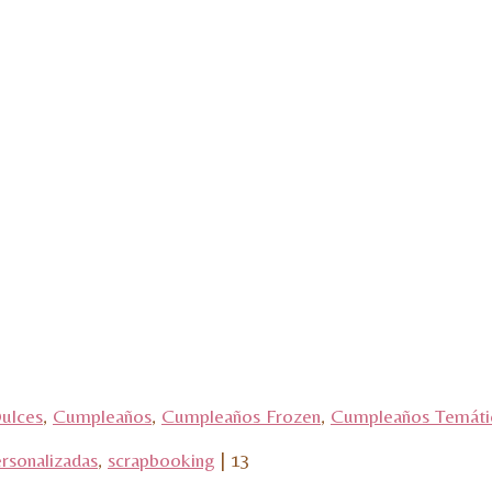
Dulces
,
Cumpleaños
,
Cumpleaños Frozen
,
Cumpleaños Temáti
rsonalizadas
,
scrapbooking
|
13