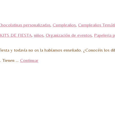
hocolatinas personalizadas
,
Cumpleaños
,
Cumpleaños Temát
KITS DE FIESTA
,
niños
,
Organización de eventos
,
Papeleria p
esta y todavía no os la habíamos enseñado. ¿Conocéis los di
a. Tienen …
Continuar