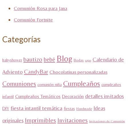
Comunión Rosa para Jana
Comunión Fortnite
Categorías
Blog
bautizo
bebé
Calendario de
babyshower
Bodas
cajas
CandyBar
Adviento
Chocolatinas personalizadas
Cumpleaños
Comuniones
comunión niña
cumpleaños
detalles invitados
Cumpleaños Temáticos
Decoración
infantil
fiesta intantil temática
Ideas
DIY
fiestas
Handmade
Imprimibles
Invitaciones
originales
Invitaciones de Comunión