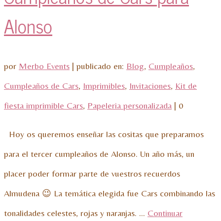
Alonso
por
Merbo Events
|
publicado en:
Blog
,
Cumpleaños
,
Cumpleaños de Cars
,
Imprimibles
,
Invitaciones
,
Kit de
fiesta imprimible Cars
,
Papeleria personalizada
|
0
Hoy os queremos enseñar las cositas que preparamos
para el tercer cumpleaños de Alonso. Un año más, un
placer poder formar parte de vuestros recuerdos
Almudena 😉 La temática elegida fue Cars combinando las
tonalidades celestes, rojas y naranjas. …
Continuar