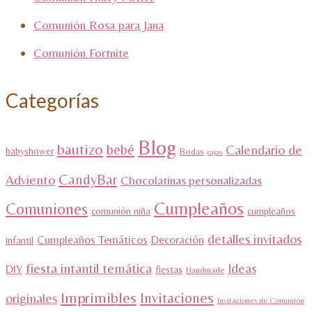
Comunión Rosa para Jana
Comunión Fortnite
Categorías
Blog
bautizo
bebé
Calendario de
babyshower
Bodas
cajas
CandyBar
Adviento
Chocolatinas personalizadas
Cumpleaños
Comuniones
comunión niña
cumpleaños
detalles invitados
Cumpleaños Temáticos
Decoración
infantil
fiesta intantil temática
Ideas
DIY
fiestas
Handmade
Imprimibles
Invitaciones
originales
Invitaciones de Comunión