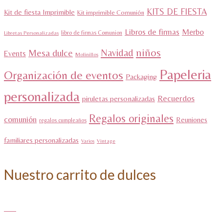
KITS DE FIESTA
Kit de fiesta Imprimible
Kit imprimible Comunión
Libros de firmas
Merbo
libro de firmas Comunion
Libretas Personalizadas
niños
Navidad
Mesa dulce
Events
Molinillos
Papeleria
Organización de eventos
Packaging
personalizada
Recuerdos
piruletas personalizadas
Regalos originales
comunión
Reuniones
regalos cumpleaños
familiares personalizadas
Varios
Vintage
Nuestro carrito de dulces