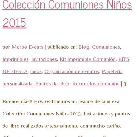
Colección Comuniones Niños
2015
por
Merbo Events
|
publicado en:
Blog
,
Comuniones
,
Imprimibles
,
Invitaciones
,
Kit imprimible Comunión
,
KITS
DE FIESTA
,
niños
,
Organización de eventos
,
Papeleria
personalizada
,
Puntos de libro
,
Recuerdos comunión
|
3
Buenos días!! Hoy os traemos un avance de la nueva
Colección Comuniones Niños 2015. Invitaciones y puntos
de libro realizados artesanalmente con mucho cariño.