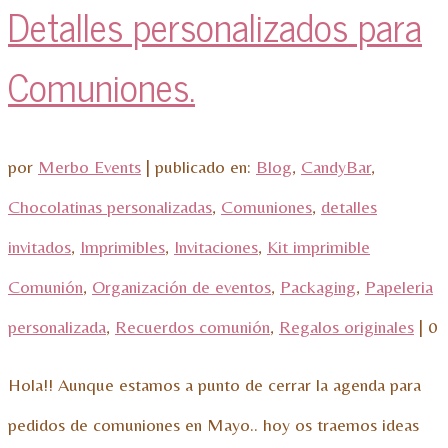
Detalles personalizados para
Comuniones.
por
Merbo Events
|
publicado en:
Blog
,
CandyBar
,
Chocolatinas personalizadas
,
Comuniones
,
detalles
invitados
,
Imprimibles
,
Invitaciones
,
Kit imprimible
Comunión
,
Organización de eventos
,
Packaging
,
Papeleria
personalizada
,
Recuerdos comunión
,
Regalos originales
|
0
Hola!! Aunque estamos a punto de cerrar la agenda para
pedidos de comuniones en Mayo.. hoy os traemos ideas