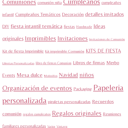
Cumpleaños
Comuniones
comunión niña
cumpleaños
detalles invitados
Cumpleaños Temáticos
Decoración
infantil
fiesta intantil temática
Ideas
DIY
fiestas
Handmade
Imprimibles
Invitaciones
originales
Invitaciones de Comunión
KITS DE FIESTA
Kit de fiesta Imprimible
Kit imprimible Comunión
Libros de firmas
Merbo
libro de firmas Comunion
Libretas Personalizadas
niños
Navidad
Mesa dulce
Events
Molinillos
Papeleria
Organización de eventos
Packaging
personalizada
Recuerdos
piruletas personalizadas
Regalos originales
comunión
Reuniones
regalos cumpleaños
familiares personalizadas
Varios
Vintage