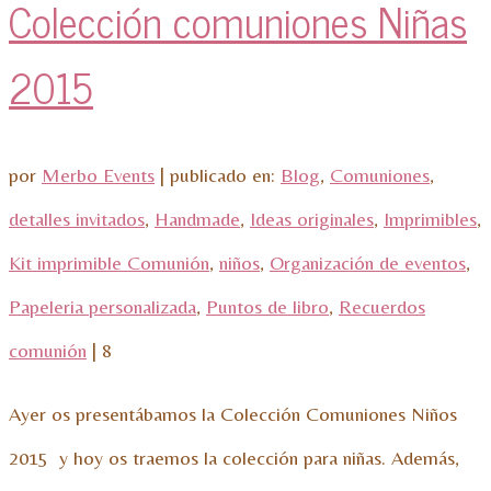
Colección comuniones Niñas
2015
por
Merbo Events
|
publicado en:
Blog
,
Comuniones
,
detalles invitados
,
Handmade
,
Ideas originales
,
Imprimibles
,
Kit imprimible Comunión
,
niños
,
Organización de eventos
,
Papeleria personalizada
,
Puntos de libro
,
Recuerdos
comunión
|
8
Ayer os presentábamos la Colección Comuniones Niños
2015 y hoy os traemos la colección para niñas. Además,