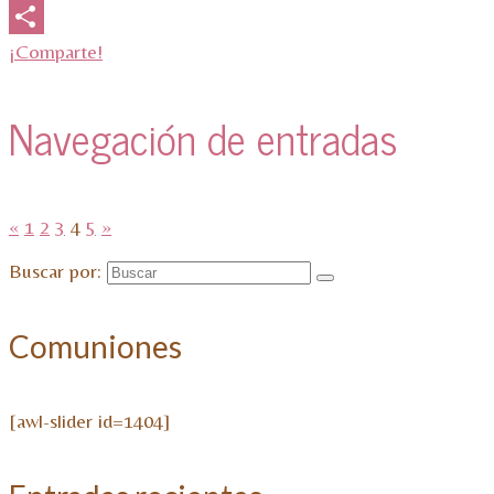
Email
¡Comparte!
Navegación de entradas
«
1
2
3
4
5
»
Buscar por:
Comuniones
[awl-slider id=1404]