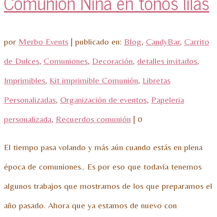
Comunión Niña en tonos lilas
por
Merbo Events
|
publicado en:
Blog
,
CandyBar
,
Carrito
de Dulces
,
Comuniones
,
Decoración
,
detalles invitados
,
Imprimibles
,
Kit imprimible Comunión
,
Libretas
Personalizadas
,
Organización de eventos
,
Papeleria
personalizada
,
Recuerdos comunión
|
0
El tiempo pasa volando y más aún cuando estás en plena
época de comuniones.. Es por eso que todavía tenemos
algunos trabajos que mostramos de los que preparamos el
año pasado. Ahora que ya estamos de nuevo con