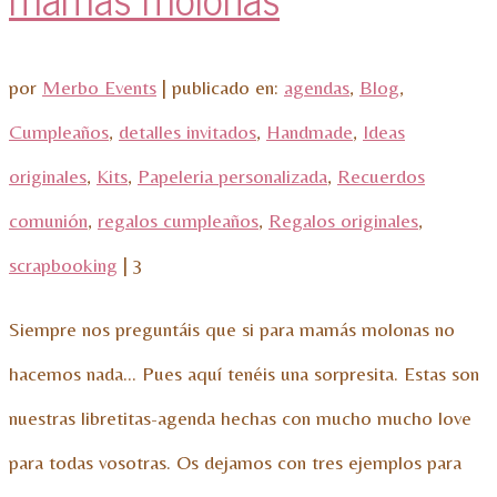
por
Merbo Events
|
publicado en:
agendas
,
Blog
,
Cumpleaños
,
detalles invitados
,
Handmade
,
Ideas
originales
,
Kits
,
Papeleria personalizada
,
Recuerdos
comunión
,
regalos cumpleaños
,
Regalos originales
,
scrapbooking
|
3
Siempre nos preguntáis que si para mamás molonas no
hacemos nada… Pues aquí tenéis una sorpresita. Estas son
nuestras libretitas-agenda hechas con mucho mucho love
para todas vosotras. Os dejamos con tres ejemplos para