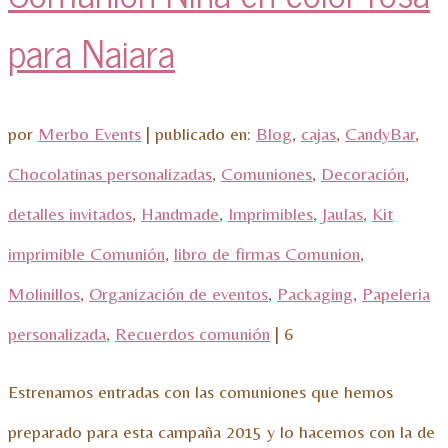
para Naiara
por
Merbo Events
|
publicado en:
Blog
,
cajas
,
CandyBar
,
Chocolatinas personalizadas
,
Comuniones
,
Decoración
,
detalles invitados
,
Handmade
,
Imprimibles
,
Jaulas
,
Kit
imprimible Comunión
,
libro de firmas Comunion
,
Molinillos
,
Organización de eventos
,
Packaging
,
Papeleria
personalizada
,
Recuerdos comunión
|
6
Estrenamos entradas con las comuniones que hemos
preparado para esta campaña 2015 y lo hacemos con la de