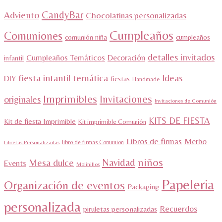
CandyBar
Adviento
Chocolatinas personalizadas
Cumpleaños
Comuniones
comunión niña
cumpleaños
detalles invitados
Cumpleaños Temáticos
Decoración
infantil
fiesta intantil temática
Ideas
DIY
fiestas
Handmade
Imprimibles
Invitaciones
originales
Invitaciones de Comunión
KITS DE FIESTA
Kit de fiesta Imprimible
Kit imprimible Comunión
Libros de firmas
Merbo
libro de firmas Comunion
Libretas Personalizadas
niños
Navidad
Mesa dulce
Events
Molinillos
Papeleria
Organización de eventos
Packaging
personalizada
Recuerdos
piruletas personalizadas