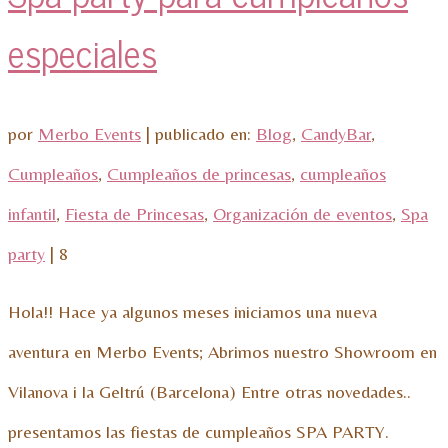
especiales
por
Merbo Events
|
publicado en:
Blog
,
CandyBar
,
Cumpleaños
,
Cumpleaños de princesas
,
cumpleaños
infantil
,
Fiesta de Princesas
,
Organización de eventos
,
Spa
party
|
8
Hola!! Hace ya algunos meses iniciamos una nueva
aventura en Merbo Events; Abrimos nuestro Showroom en
Vilanova i la Geltrú (Barcelona) Entre otras novedades..
presentamos las fiestas de cumpleaños SPA PARTY.