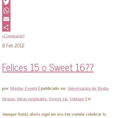
Facebook
Twitter
WhatsApp
Email
¡Comparte!
8
Feb 2012
Felices 15 o Sweet 16??
por
Merbo Events
|
publicado en:
Aniversarios de Boda
,
fiestas
,
Ideas originales
,
Sweet 16
,
Vintage
|
0
Aunque hasta ahora aquí no era tan común celebrar la