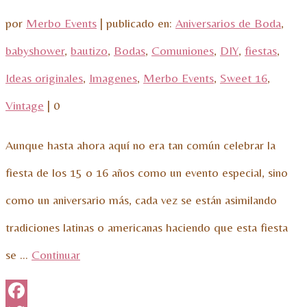
por
Merbo Events
|
publicado en:
Aniversarios de Boda
,
babyshower
,
bautizo
,
Bodas
,
Comuniones
,
DIY
,
fiestas
,
Ideas originales
,
Imagenes
,
Merbo Events
,
Sweet 16
,
Vintage
|
0
Aunque hasta ahora aquí no era tan común celebrar la
fiesta de los 15 o 16 años como un evento especial, sino
como un aniversario más, cada vez se están asimilando
tradiciones latinas o americanas haciendo que esta fiesta
se …
Continuar