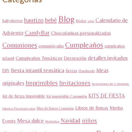
Blog
bautizo
bebé
Calendario de
babyshower
Bodas
cajas
CandyBar
Adviento
Chocolatinas personalizadas
Cumpleaños
Comuniones
comunión niña
cumpleaños
detalles invitados
Cumpleaños Temáticos
Decoración
infantil
fiesta intantil temática
Ideas
DIY
fiestas
Handmade
Imprimibles
Invitaciones
originales
Invitaciones de Comunión
KITS DE FIESTA
Kit de fiesta Imprimible
Kit imprimible Comunión
Libros de firmas
Merbo
libro de firmas Comunion
Libretas Personalizadas
niños
Navidad
Mesa dulce
Events
Molinillos