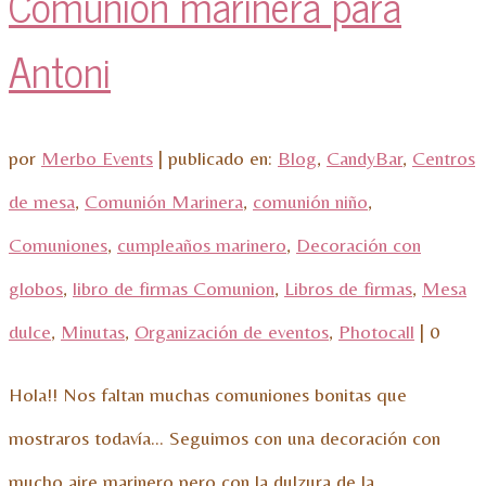
Comunión marinera para
Antoni
por
Merbo Events
|
publicado en:
Blog
,
CandyBar
,
Centros
de mesa
,
Comunión Marinera
,
comunión niño
,
Comuniones
,
cumpleaños marinero
,
Decoración con
globos
,
libro de firmas Comunion
,
Libros de firmas
,
Mesa
dulce
,
Minutas
,
Organización de eventos
,
Photocall
|
0
Hola!! Nos faltan muchas comuniones bonitas que
mostraros todavía… Seguimos con una decoración con
mucho aire marinero pero con la dulzura de la