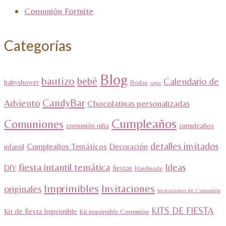
Comunión Fortnite
Categorías
Blog
bautizo
bebé
Calendario de
babyshower
Bodas
cajas
CandyBar
Adviento
Chocolatinas personalizadas
Cumpleaños
Comuniones
comunión niña
cumpleaños
detalles invitados
Cumpleaños Temáticos
Decoración
infantil
fiesta intantil temática
Ideas
DIY
fiestas
Handmade
Imprimibles
Invitaciones
originales
Invitaciones de Comunión
KITS DE FIESTA
Kit de fiesta Imprimible
Kit imprimible Comunión