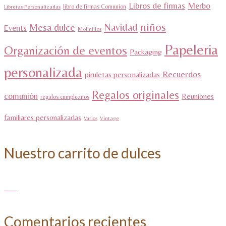
Libros de firmas
Merbo
libro de firmas Comunion
Libretas Personalizadas
niños
Navidad
Mesa dulce
Events
Molinillos
Papeleria
Organización de eventos
Packaging
personalizada
Recuerdos
piruletas personalizadas
Regalos originales
comunión
Reuniones
regalos cumpleaños
familiares personalizadas
Varios
Vintage
Nuestro carrito de dulces
Comentarios recientes