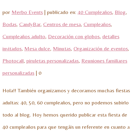
por
Merbo Events
|
publicado en:
40 Cumpleaños
,
Blog
,
Bodas
,
CandyBar
,
Centros de mesa
,
Cumpleaños
,
Cumpleaños adulto
,
Decoración con globos
,
detalles
invitados
,
Mesa dulce
,
Minutas
,
Organización de eventos
,
Photocall
,
piruletas personalizadas
,
Reuniones familiares
personalizadas
|
0
Hola!! También organizamos y decoramos muchas fiestas
adultas: 40, 50, 60 cumpleaños, pero no podemos subirlo
todo al blog. Hoy hemos querido publicar esta fiesta de
40 cumpleaños para que tengáis un referente en cuanto a