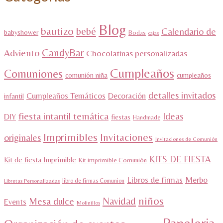
Blog
bautizo
bebé
Calendario de
babyshower
Bodas
cajas
CandyBar
Adviento
Chocolatinas personalizadas
Cumpleaños
Comuniones
comunión niña
cumpleaños
detalles invitados
Cumpleaños Temáticos
Decoración
infantil
fiesta intantil temática
Ideas
DIY
fiestas
Handmade
Imprimibles
Invitaciones
originales
Invitaciones de Comunión
KITS DE FIESTA
Kit de fiesta Imprimible
Kit imprimible Comunión
Libros de firmas
Merbo
libro de firmas Comunion
Libretas Personalizadas
niños
Navidad
Mesa dulce
Events
Molinillos
Papeleria