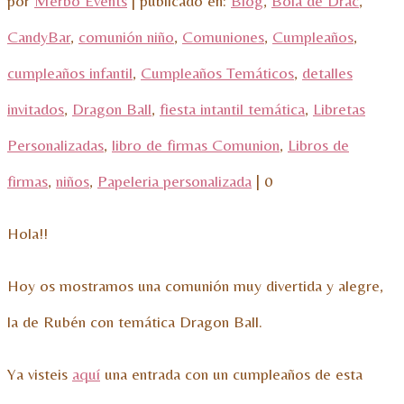
por
Merbo Events
|
publicado en:
Blog
,
Bola de Drac
,
CandyBar
,
comunión niño
,
Comuniones
,
Cumpleaños
,
cumpleaños infantil
,
Cumpleaños Temáticos
,
detalles
invitados
,
Dragon Ball
,
fiesta intantil temática
,
Libretas
Personalizadas
,
libro de firmas Comunion
,
Libros de
firmas
,
niños
,
Papeleria personalizada
|
0
Hola!!
Hoy os mostramos una comunión muy divertida y alegre,
la de Rubén con temática Dragon Ball.
Ya visteis
aquí
una entrada con un cumpleaños de esta