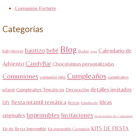
Comunión Fortnite
Categorías
Blog
bautizo
bebé
Calendario de
babyshower
Bodas
cajas
CandyBar
Adviento
Chocolatinas personalizadas
Cumpleaños
Comuniones
comunión niña
cumpleaños
detalles invitados
Cumpleaños Temáticos
Decoración
infantil
fiesta intantil temática
Ideas
DIY
fiestas
Handmade
Imprimibles
Invitaciones
originales
Invitaciones de Comunión
KITS DE FIESTA
Kit de fiesta Imprimible
Kit imprimible Comunión