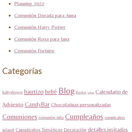
Planning 2022
Comunión Dorada para Anna
Comunión Harry Potter
Comunión Rosa para Jana
Comunión Fortnite
Categorías
Blog
bautizo
bebé
Calendario de
babyshower
Bodas
cajas
CandyBar
Adviento
Chocolatinas personalizadas
Cumpleaños
Comuniones
comunión niña
cumpleaños
detalles invitados
Cumpleaños Temáticos
Decoración
infantil