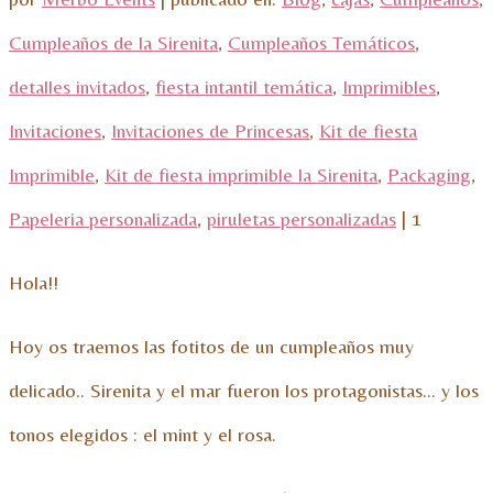
Cumpleaños de la Sirenita
,
Cumpleaños Temáticos
,
detalles invitados
,
fiesta intantil temática
,
Imprimibles
,
Invitaciones
,
Invitaciones de Princesas
,
Kit de fiesta
Imprimible
,
Kit de fiesta imprimible la Sirenita
,
Packaging
,
Papeleria personalizada
,
piruletas personalizadas
|
1
Hola!!
Hoy os traemos las fotitos de un cumpleaños muy
delicado.. Sirenita y el mar fueron los protagonistas… y los
tonos elegidos : el mint y el rosa.