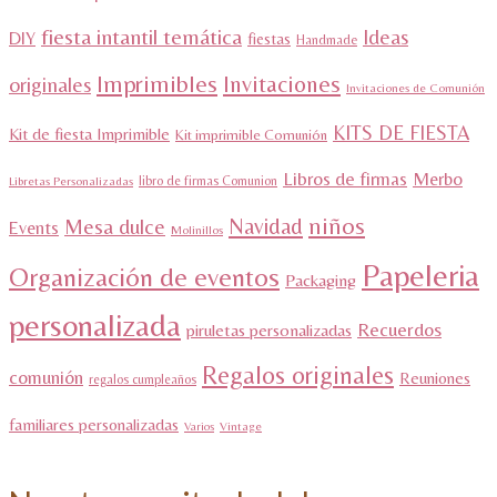
fiesta intantil temática
Ideas
DIY
fiestas
Handmade
Imprimibles
Invitaciones
originales
Invitaciones de Comunión
KITS DE FIESTA
Kit de fiesta Imprimible
Kit imprimible Comunión
Libros de firmas
Merbo
libro de firmas Comunion
Libretas Personalizadas
niños
Navidad
Mesa dulce
Events
Molinillos
Papeleria
Organización de eventos
Packaging
personalizada
Recuerdos
piruletas personalizadas
Regalos originales
comunión
Reuniones
regalos cumpleaños
familiares personalizadas
Varios
Vintage