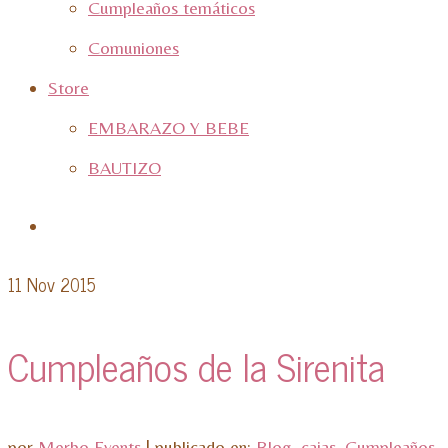
Cumpleaños temáticos
Comuniones
Store
EMBARAZO Y BEBE
BAUTIZO
11
Nov 2015
Cumpleaños de la Sirenita
por
Merbo Events
|
publicado en:
Blog
,
cajas
,
Cumpleaños
,