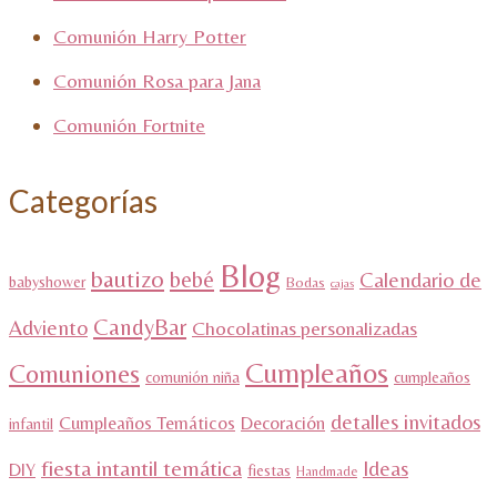
Comunión Harry Potter
Comunión Rosa para Jana
Comunión Fortnite
Categorías
Blog
bautizo
bebé
Calendario de
babyshower
Bodas
cajas
CandyBar
Adviento
Chocolatinas personalizadas
Cumpleaños
Comuniones
comunión niña
cumpleaños
detalles invitados
Cumpleaños Temáticos
Decoración
infantil
fiesta intantil temática
Ideas
DIY
fiestas
Handmade