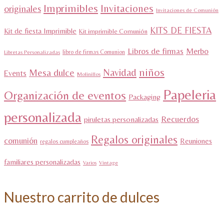
Imprimibles
Invitaciones
originales
Invitaciones de Comunión
KITS DE FIESTA
Kit de fiesta Imprimible
Kit imprimible Comunión
Libros de firmas
Merbo
libro de firmas Comunion
Libretas Personalizadas
niños
Navidad
Mesa dulce
Events
Molinillos
Papeleria
Organización de eventos
Packaging
personalizada
Recuerdos
piruletas personalizadas
Regalos originales
comunión
Reuniones
regalos cumpleaños
familiares personalizadas
Varios
Vintage
Nuestro carrito de dulces