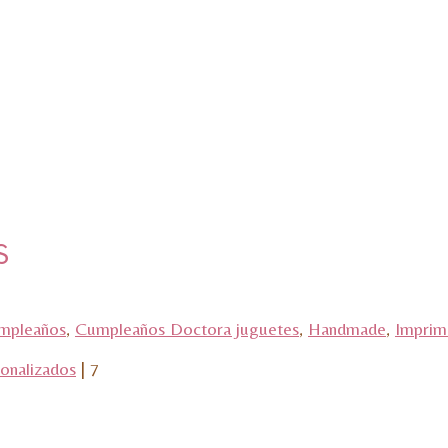
s
mpleaños
,
Cumpleaños Doctora juguetes
,
Handmade
,
Imprim
onalizados
|
7