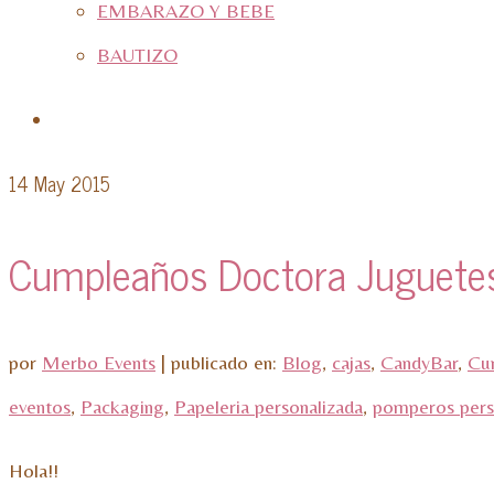
EMBARAZO Y BEBE
BAUTIZO
14
May 2015
Cumpleaños Doctora Juguete
por
Merbo Events
|
publicado en:
Blog
,
cajas
,
CandyBar
,
Cu
eventos
,
Packaging
,
Papeleria personalizada
,
pomperos pers
Hola!!