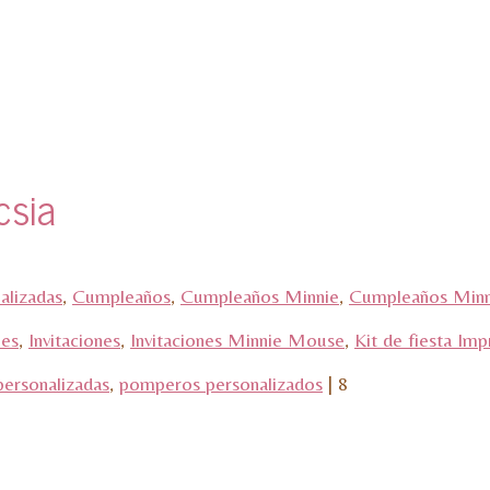
csia
alizadas
,
Cumpleaños
,
Cumpleaños Minnie
,
Cumpleaños Min
les
,
Invitaciones
,
Invitaciones Minnie Mouse
,
Kit de fiesta Imp
personalizadas
,
pomperos personalizados
|
8