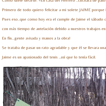
Como suele decirse: «En casa del Herrero ..cuchara de palo»
Primero de todo quiero felicitar a mi solete JAIME porq
Pues eso..que como hoy era el cumple de Jaime el sábado qui
con más tiempo de antelación debido a nuestros trabajos en 
En fín…gente avisada y manos a la obra!
Se trataba de pasar un rato agradable y que él se llevara una
Jaime es un apasionado del tenis ..así que lo tenía fácil.