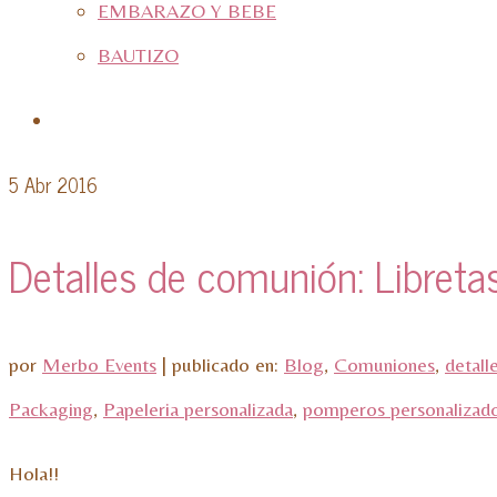
EMBARAZO Y BEBE
BAUTIZO
5
Abr 2016
Detalles de comunión: Libreta
por
Merbo Events
|
publicado en:
Blog
,
Comuniones
,
detall
Packaging
,
Papeleria personalizada
,
pomperos personalizad
Hola!!