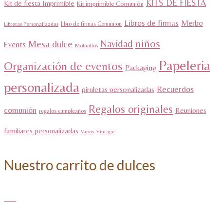
KITS DE FIESTA
Kit de fiesta Imprimible
Kit imprimible Comunión
Libros de firmas
Merbo
libro de firmas Comunion
Libretas Personalizadas
niños
Navidad
Mesa dulce
Events
Molinillos
Papeleria
Organización de eventos
Packaging
personalizada
Recuerdos
piruletas personalizadas
Regalos originales
comunión
Reuniones
regalos cumpleaños
familiares personalizadas
Varios
Vintage
Nuestro carrito de dulces