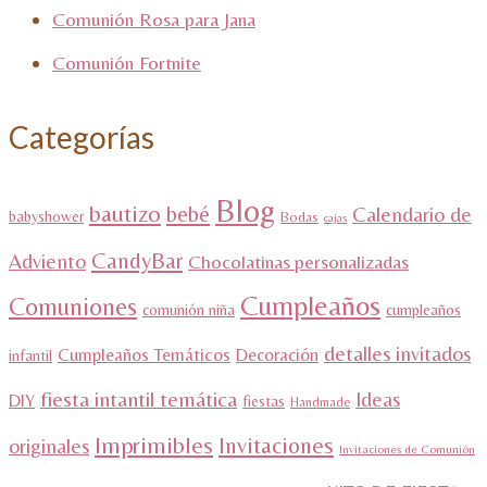
Comunión Rosa para Jana
Comunión Fortnite
Categorías
Blog
bautizo
bebé
Calendario de
babyshower
Bodas
cajas
CandyBar
Adviento
Chocolatinas personalizadas
Cumpleaños
Comuniones
comunión niña
cumpleaños
detalles invitados
Cumpleaños Temáticos
Decoración
infantil
fiesta intantil temática
Ideas
DIY
fiestas
Handmade
Imprimibles
Invitaciones
originales
Invitaciones de Comunión