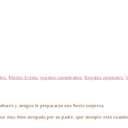
les
,
Merbo Events
,
regalos cumpleaños
,
Regalos originales
,
V
iliares y amigos le prepararon una fiesta sorpresa.
que muy bien arropada por su padre, que siempre está cuando e