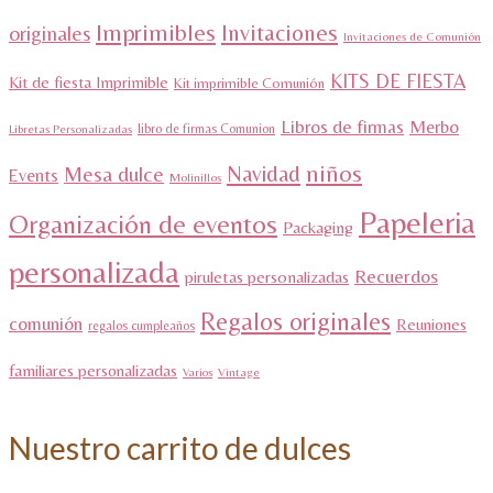
Imprimibles
Invitaciones
originales
Invitaciones de Comunión
KITS DE FIESTA
Kit de fiesta Imprimible
Kit imprimible Comunión
Libros de firmas
Merbo
libro de firmas Comunion
Libretas Personalizadas
niños
Navidad
Mesa dulce
Events
Molinillos
Papeleria
Organización de eventos
Packaging
personalizada
Recuerdos
piruletas personalizadas
Regalos originales
comunión
Reuniones
regalos cumpleaños
familiares personalizadas
Varios
Vintage
Nuestro carrito de dulces