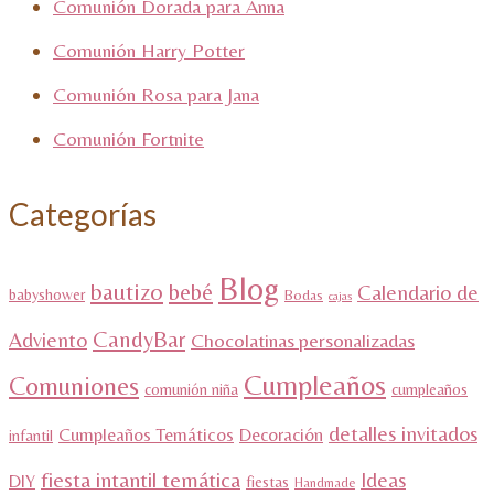
Comunión Dorada para Anna
Comunión Harry Potter
Comunión Rosa para Jana
Comunión Fortnite
Categorías
Blog
bautizo
bebé
Calendario de
babyshower
Bodas
cajas
CandyBar
Adviento
Chocolatinas personalizadas
Cumpleaños
Comuniones
comunión niña
cumpleaños
detalles invitados
Cumpleaños Temáticos
Decoración
infantil
fiesta intantil temática
Ideas
DIY
fiestas
Handmade