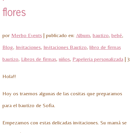
flores
por
Merbo Events
|
publicado en:
Album
,
bautizo
,
bebé
,
Blog
,
Invitaciones
,
Invitaciones Bautizo
,
libro de firmas
bautizo
,
Libros de firmas
,
niños
,
Papeleria personalizada
|
3
Hola!!
Hoy os traemos algunas de las cositas que preparamos
para el bautizo de Sofia.
Empezamos con estas delicadas invitaciones. Su mamá se