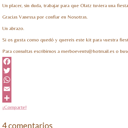
Un placer, sin duda, trabajar para que Olatz tuviera una fiest
Gracias Vanessa por confiar en Nosotras.
Un abrazo.
Si os gusta como quedó y quereis este kit para vuestra fie
Para consultas escribirnos a merboevents@hotmail.es o bu
Facebook
Twitter
WhatsApp
Email
¡Comparte!
4 comentarios