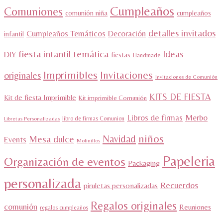
Cumpleaños
Comuniones
comunión niña
cumpleaños
detalles invitados
Cumpleaños Temáticos
Decoración
infantil
fiesta intantil temática
Ideas
DIY
fiestas
Handmade
Imprimibles
Invitaciones
originales
Invitaciones de Comunión
KITS DE FIESTA
Kit de fiesta Imprimible
Kit imprimible Comunión
Libros de firmas
Merbo
libro de firmas Comunion
Libretas Personalizadas
niños
Navidad
Mesa dulce
Events
Molinillos
Papeleria
Organización de eventos
Packaging
personalizada
Recuerdos
piruletas personalizadas
Regalos originales
comunión
Reuniones
regalos cumpleaños