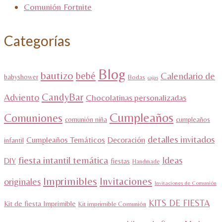
Comunión Fortnite
Categorías
Blog
bautizo
bebé
Calendario de
babyshower
Bodas
cajas
CandyBar
Adviento
Chocolatinas personalizadas
Cumpleaños
Comuniones
comunión niña
cumpleaños
detalles invitados
Cumpleaños Temáticos
Decoración
infantil
fiesta intantil temática
Ideas
DIY
fiestas
Handmade
Imprimibles
Invitaciones
originales
Invitaciones de Comunión
KITS DE FIESTA
Kit de fiesta Imprimible
Kit imprimible Comunión