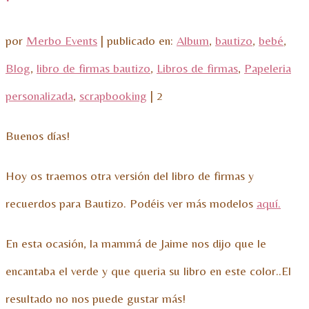
por
Merbo Events
|
publicado en:
Album
,
bautizo
,
bebé
,
Blog
,
libro de firmas bautizo
,
Libros de firmas
,
Papeleria
personalizada
,
scrapbooking
|
2
Buenos días!
Hoy os traemos otra versión del libro de firmas y
recuerdos para Bautizo. Podéis ver más modelos
aquí.
En esta ocasión, la mammá de Jaime nos dijo que le
encantaba el verde y que queria su libro en este color..El
resultado no nos puede gustar más!