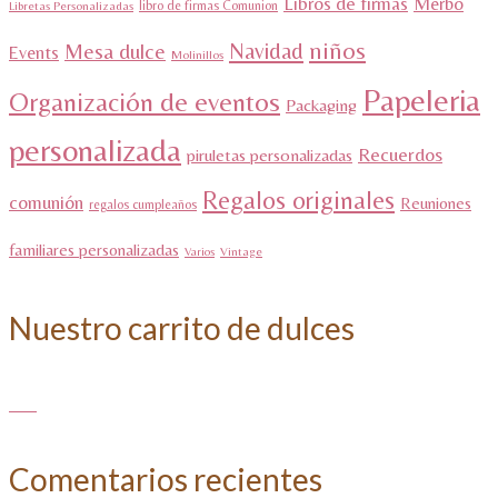
Libros de firmas
Merbo
libro de firmas Comunion
Libretas Personalizadas
niños
Navidad
Mesa dulce
Events
Molinillos
Papeleria
Organización de eventos
Packaging
personalizada
Recuerdos
piruletas personalizadas
Regalos originales
comunión
Reuniones
regalos cumpleaños
familiares personalizadas
Varios
Vintage
Nuestro carrito de dulces
Comentarios recientes