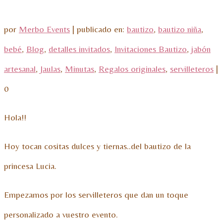
por
Merbo Events
|
publicado en:
bautizo
,
bautizo niña
,
bebé
,
Blog
,
detalles invitados
,
Invitaciones Bautizo
,
jabón
artesanal
,
Jaulas
,
Minutas
,
Regalos originales
,
servilleteros
|
0
Hola!!
Hoy tocan cositas dulces y tiernas..del bautizo de la
princesa Lucia.
Empezamos por los servilleteros que dan un toque
personalizado a vuestro evento.