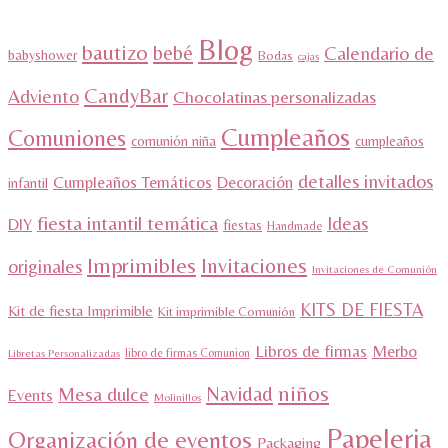
Blog
bautizo
bebé
Calendario de
babyshower
Bodas
cajas
CandyBar
Adviento
Chocolatinas personalizadas
Cumpleaños
Comuniones
comunión niña
cumpleaños
detalles invitados
Cumpleaños Temáticos
Decoración
infantil
fiesta intantil temática
Ideas
DIY
fiestas
Handmade
Imprimibles
Invitaciones
originales
Invitaciones de Comunión
KITS DE FIESTA
Kit de fiesta Imprimible
Kit imprimible Comunión
Libros de firmas
Merbo
libro de firmas Comunion
Libretas Personalizadas
niños
Navidad
Mesa dulce
Events
Molinillos
Papeleria
Organización de eventos
Packaging