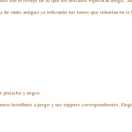
 son el reflejo de lo que los invitados esperaran luego.. así
 de vinilo antiguo ya utilizando los tonos que reinarían en la
e pistacho y negro.
 unos botellines a juego y sus toppers correspondientes. Eleg